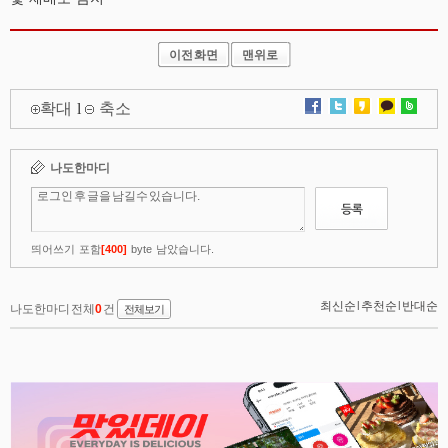
이전화면
맨위로
확대
l
축소