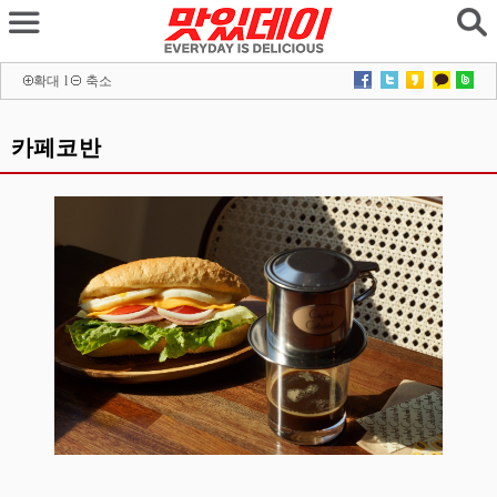
확대
l
축소
카페코반